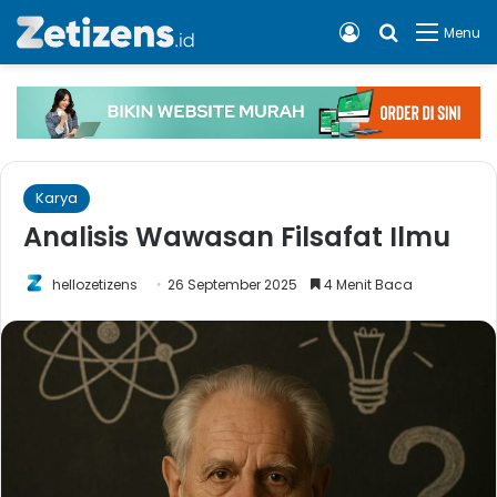
Log In
Cari apa, 
Menu
Karya
Analisis Wawasan Filsafat Ilmu
hellozetizens
26 September 2025
4 Menit Baca