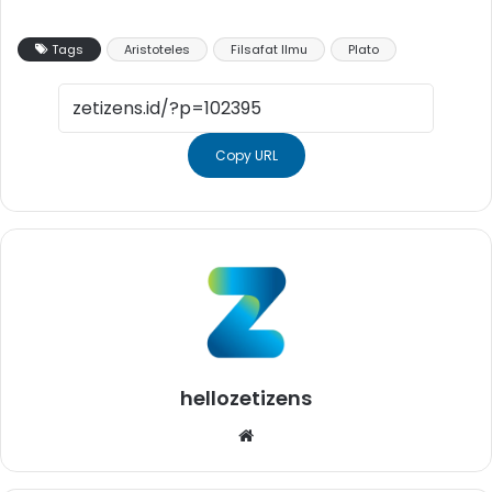
Tags
Aristoteles
Filsafat Ilmu
Plato
Copy URL
hellozetizens
Website