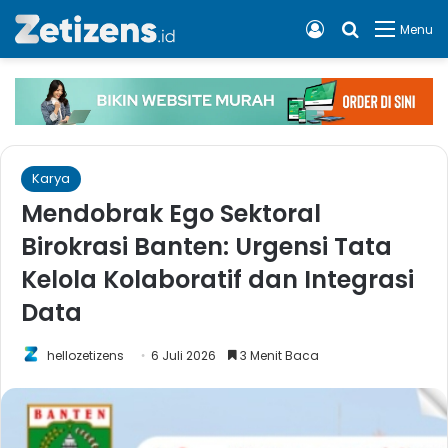
Log In
Cari apa, 
Menu
Karya
Mendobrak Ego Sektoral
Birokrasi Banten: Urgensi Tata
Kelola Kolaboratif dan Integrasi
Data
hellozetizens
6 Juli 2026
3 Menit Baca