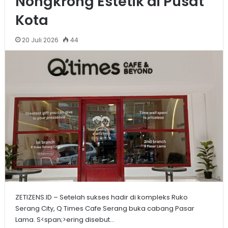
Nongkrong Estetik di Pusat
Kota
20 Juli 2026
44
ZETIZENS.ID – Setelah sukses hadir di kompleks Ruko
Serang City, Q Times Cafe Serang buka cabang Pasar
Lama. S<span;>ering disebut…