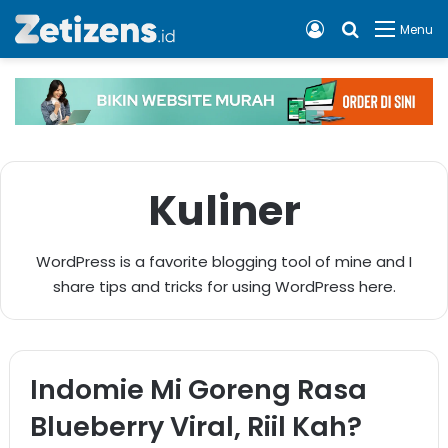
Log In
Cari apa, 
Menu
3 Agustus 2026
3 Agustus 2026
Indomie Mi Goreng Rasa Blueberry Viral, Riil
Mantang Terindah, Jajanan Ubi Viral di
Kah?
Kota Serang
Kuliner
Kuliner
Kuliner
WordPress is a favorite blogging tool of mine and I
share tips and tricks for using WordPress here.
Indomie Mi Goreng Rasa
Blueberry Viral, Riil Kah?