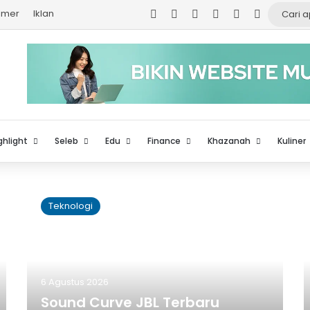
Facebook
X
YouTube
Instagram
TikTok
Log In
aimer
Iklan
ghlight
Seleb
Edu
Finance
Khazanah
Kuliner
Teknologi
6 Agustus 2026
Sound Curve JBL Terbaru