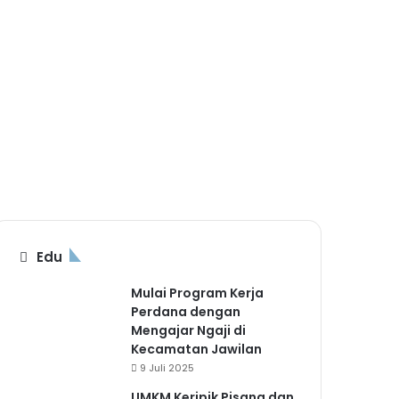
4 Agustu
22 
4 Agustu
 GIIAS
gi Siswa Sekolah
PLN
La
Highlig
Highlig
Edu
Mulai Program Kerja
Perdana dengan
Mengajar Ngaji di
Kecamatan Jawilan
9 Juli 2025
UMKM Keripik Pisang dan