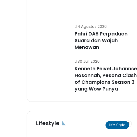
4 Agustus 2026
Fahri DA8 Perpaduan
Suara dan Wajah
Menawan
30 Juli 2026
Kenneth Feivel Johanns
Hosannah, Pesona Clash
of Champions Season 3
yang Wow Punya
Lifestyle
Previous
Next
Life Style
page
pag