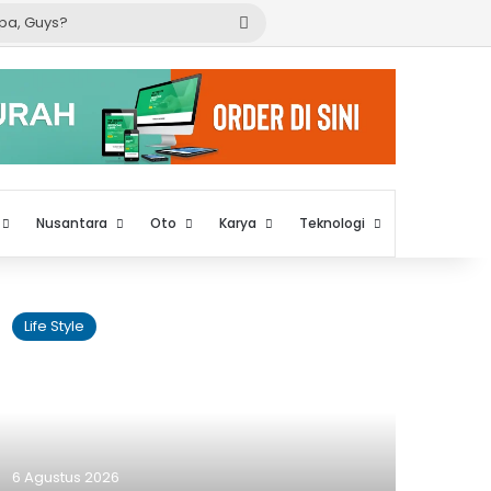
Cari
apa,
Guys?
Nusantara
Oto
Karya
Teknologi
Life Style
Edu
6 Agustus 2026