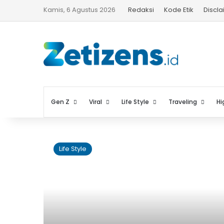
Kamis, 6 Agustus 2026
Redaksi
Kode Etik
Discl
Gen Z
Viral
Life Style
Traveling
Hi
Life Style
k