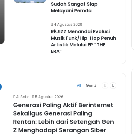
Sudah Sangat Siap
Melayani Pemda
4 Agustus 2026
RÉJIZZ Menandai Evolusi
Musik Funk/Hip-Hop Penuh
Artistik Melalui EP ”THE
ERA”
Previous
Next
All
Gen Z
page
page
Al Sobri
5 Agustus 2026
Generasi Paling Aktif Berinternet
Sekaligus Generasi Paling
Rentan: Lebih dari Setengah Gen
Z Menghadapi Serangan Siber