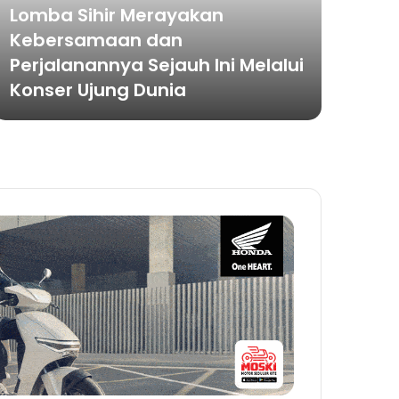
Lomba Sihir Merayakan
6 Agu
Kebersamaan dan
KKM
Perjalanannya Sejauh Ini Melalui
36 
Konser Ujung Dunia
Apr