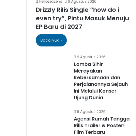
hellozetizens
6 Agustus 2026
Drizzly Rilis Single “how do i
even try”, Pintu Masuk Menuju
EP Baru di 2027
Baca, yuk! »
6 Agustus 2026
Lomba Sihir
Merayakan
Kebersamaan dan
Perjalanannya Sejauh
Ini Melalui Konser
Ujung Dunia
6 Agustus 2026
Agensi Rumah Tangga
Rilis Trailer & Poster!
Film Terbaru