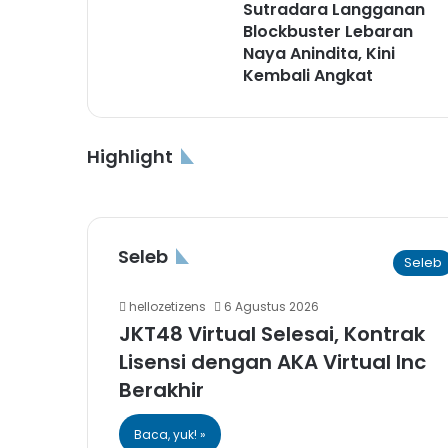
Sutradara Langganan
Blockbuster Lebaran
Naya Anindita, Kini
Kembali Angkat
Highlight
6 Agustus 2026
4 Agustus 2026
PLN Hadirkan Promo S
PLN Gelar Program Pe
Highlight
Highlight
Seleb
Seleb
hellozetizens
6 Agustus 2026
JKT48 Virtual Selesai, Kontrak
Lisensi dengan AKA Virtual Inc
Berakhir
Baca, yuk! »