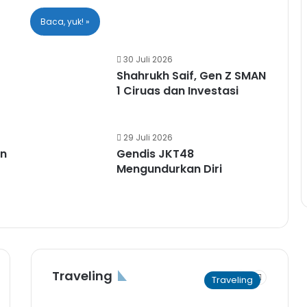
Baca, yuk! »
30 Juli 2026
Shahrukh Saif, Gen Z SMAN
1 Ciruas dan Investasi
29 Juli 2026
en
Gendis JKT48
Mengundurkan Diri
Traveling
Previous
Next
Traveling
e
page
page