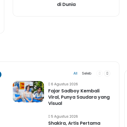
di Dunia
pesial Tambah Daya Listrik di
latihan Energi Terbarukan ba
Previous
Next
All
Seleb
page
page
6 Agustus 2026
Fajar Sadboy Kembali
Viral, Punya Saudara yang
Visual
5 Agustus 2026
Shakira, Artis Pertama