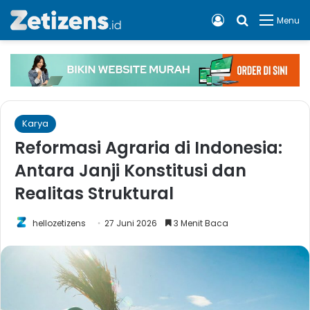
Log In
Cari apa, 
Menu
Karya
Reformasi Agraria di Indonesia:
Antara Janji Konstitusi dan
Realitas Struktural
hellozetizens
27 Juni 2026
3 Menit Baca