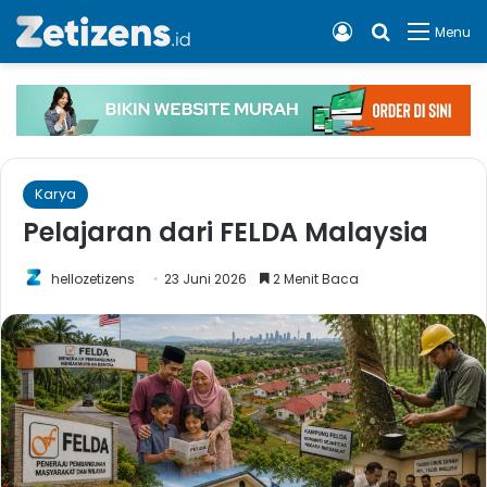
Log In
Cari apa, 
Menu
Karya
Pelajaran dari FELDA Malaysia
hellozetizens
23 Juni 2026
2 Menit Baca