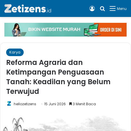
Log In
Cari apa, 
Menu
Karya
Reforma Agraria dan
Ketimpangan Penguasaan
Tanah: Keadilan yang Belum
Terwujud
hellozetizens
15 Juni 2026
3 Menit Baca