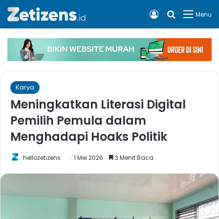
Log In
Cari apa, 
Menu
Karya
Meningkatkan Literasi Digital
Pemilih Pemula dalam
Menghadapi Hoaks Politik
hellozetizens
1 Mei 2026
3 Menit Baca