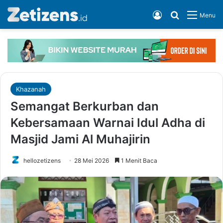
Log In
Cari apa, G
Menu
Khazanah
Semangat Berkurban dan
Kebersamaan Warnai Idul Adha di
Masjid Jami Al Muhajirin
hellozetizens
28 Mei 2026
1 Menit Baca