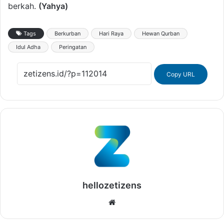
berkah.
(Yahya)
Tags
Berkurban
Hari Raya
Hewan Qurban
Idul Adha
Peringatan
Copy URL
hellozetizens
Website