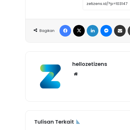
Facebook
X
LinkedIn
Messeng
Share 
Bagikan
hellozetizens
Website
Tulisan Terkait