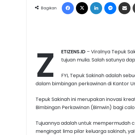
Facebook
X
LinkedIn
Messeng
Share 
Bagikan
Z
ETIZENS.ID
– Viralnya Tepuk S
tujuan mulia. Salah satunya d
FYI, Tepuk Sakinah adalah seb
dalam bimbingan perkawinan di Kantor U
Tepuk Sakinah ini merupakan inovasi kre
Bimbingan Perkawinan (Bimwin) bagi calo
Tujuannya adalah untuk mempermudah c
mengingat lima pilar keluarga sakinah, yait