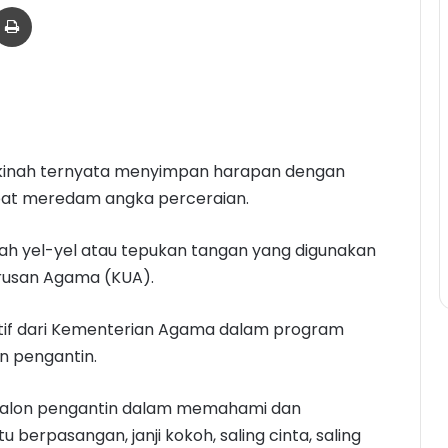
er
via Email
Print
akinah ternyata menyimpan harapan dengan
apat meredam angka perceraian.
uah yel-yel atau tepukan tangan yang digunakan
rusan Agama (KUA).
atif dari Kementerian Agama dalam program
n pengantin.
alon pengantin dalam memahami dan
u berpasangan, janji kokoh, saling cinta, saling