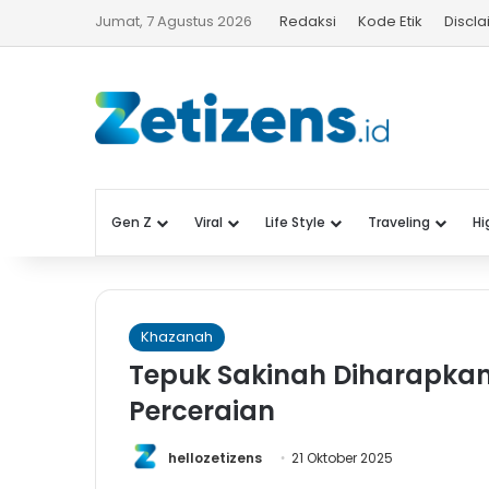
Jumat, 7 Agustus 2026
Redaksi
Kode Etik
Discl
Gen Z
Viral
Life Style
Traveling
Hi
Khazanah
Tepuk Sakinah Diharapka
Perceraian
hellozetizens
21 Oktober 2025