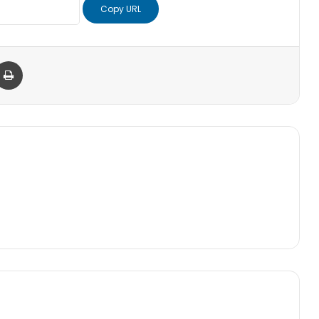
Copy URL
er
via Email
Print