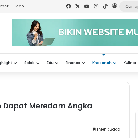
Facebook
X
YouTube
Instagram
TikTok
Log In
aimer
Iklan
ghlight
Seleb
Edu
Finance
Khazanah
Kuliner
n Dapat Meredam Angka
1 Menit Baca