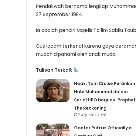
Pendakwah bernama lengkap Muhammad Iqda
27 September 1994.
Ia adalah pendiri Majelis Ta’lim Sabilu Ta
Gus Iqdam terkenal karena gaya cerama
mudah dipahami oleh anak muda.
Tulisan Terkait
Hoax, Tom Cruise Perankan
Nabi Muhammad dalam
Serial HBO berjudul Prophet
The Reckoning
7 Agustus 2026
Gontor Putri is Officially a