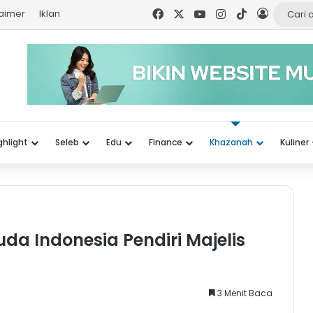
Facebook
X
YouTube
Instagram
TikTok
Log In
laimer
Iklan
ghlight
Seleb
Edu
Finance
Khazanah
Kuliner
a Indonesia Pendiri Majelis
3 Menit Baca