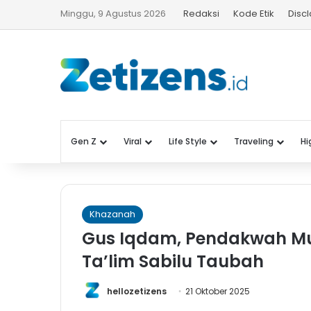
Minggu, 9 Agustus 2026
Redaksi
Kode Etik
Disc
Gen Z
Viral
Life Style
Traveling
Hi
Khazanah
Gus Iqdam, Pendakwah Mud
Ta’lim Sabilu Taubah
hellozetizens
21 Oktober 2025