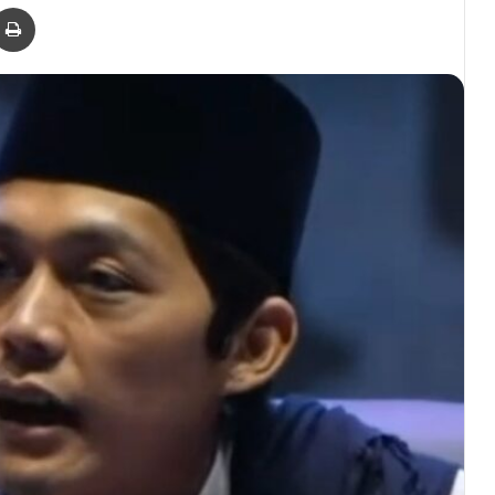
er
via Email
Print