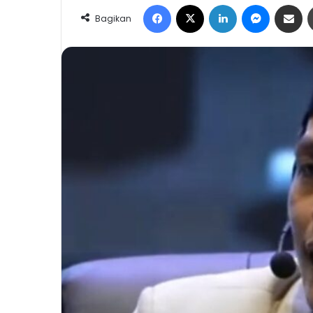
Facebook
X
LinkedIn
Messeng
Share 
Bagikan