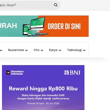
Cari
apa,
Guys?
Nusantara
Oto
Karya
Teknologi