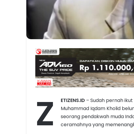
Z
ETIZENS.ID
– Sudah pernah ikut
Muhammad Iqdam Kholid belum? U
seorang pendakwah muda Indon
ceramahnya yang memenangka