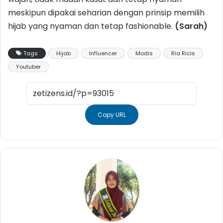
meskipun dipakai seharian dengan prinsip memilih
hijab yang nyaman dan tetap fashionable.
(Sarah)
Tags
Hijab
Influencer
Modis
Ria Ricis
Youtuber
Copy URL