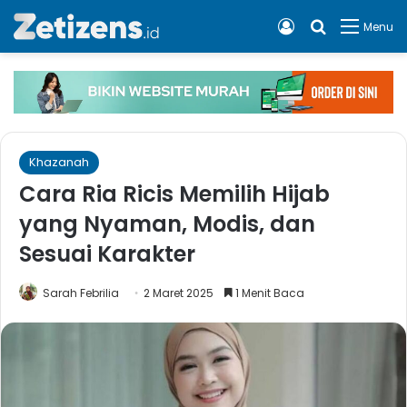
Log In
Cari apa, 
Menu
Khazanah
Cara Ria Ricis Memilih Hijab
yang Nyaman, Modis, dan
Sesuai Karakter
Sarah Febrilia
2 Maret 2025
1 Menit Baca