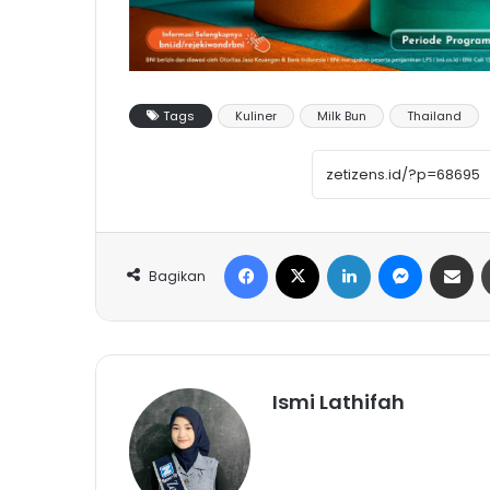
Tags
Kuliner
Milk Bun
Thailand
Facebook
X
LinkedIn
Messeng
Share 
Bagikan
Ismi Lathifah