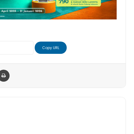
Copy URL
er
via Email
Print