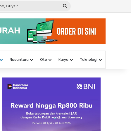
Cari
apa,
Guys?
Nusantara
Oto
Karya
Teknologi