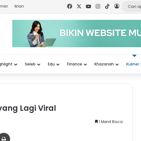
Facebook
X
YouTube
Instagram
TikTok
Log In
imer
Iklan
ghlight
Seleb
Edu
Finance
Khazanah
Kuliner
yang Lagi Viral
1 Menit Baca
er
via Email
Print