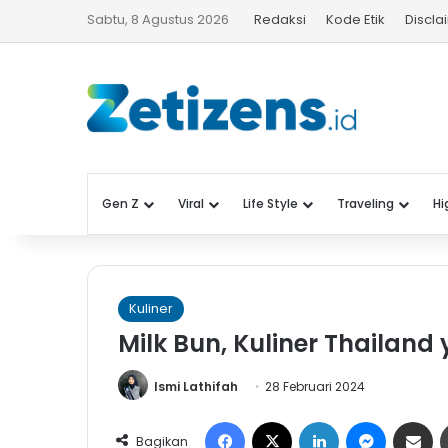
Sabtu, 8 Agustus 2026
Redaksi
Kode Etik
Discla
Gen Z
Viral
Life Style
Traveling
Hi
Kuliner
Milk Bun, Kuliner Thailand 
Ismi Lathifah
28 Februari 2024
Facebook
X
LinkedIn
Messeng
Share 
Bagikan