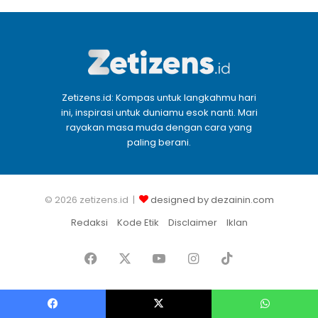
Zetizens.id: Kompas untuk langkahmu hari
ini, inspirasi untuk duniamu esok nanti. Mari
rayakan masa muda dengan cara yang
paling berani.
© 2026 zetizens.id |
designed by dezainin.com
Redaksi
Kode Etik
Disclaimer
Iklan
Facebook
X
YouTube
Instagram
TikTok
Facebook
X
WhatsApp