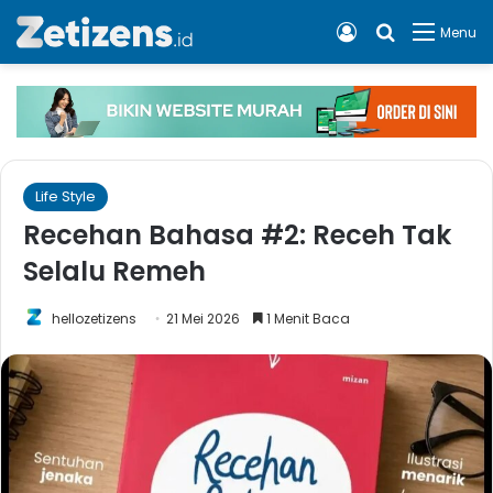
Log In
Cari apa, 
Menu
Life Style
Recehan Bahasa #2: Receh Tak
Selalu Remeh
hellozetizens
21 Mei 2026
1 Menit Baca