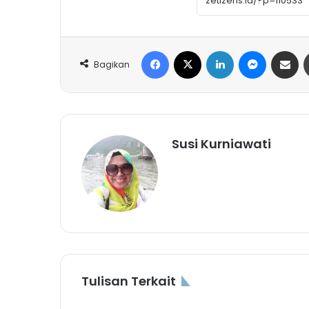
Facebook
X
LinkedIn
Messeng
Share 
Bagikan
Susi Kurniawati
Tulisan Terkait