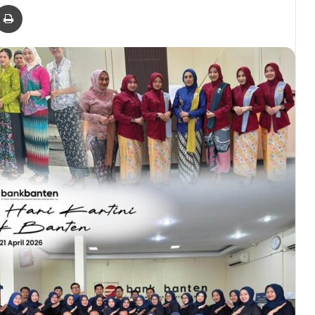
er
via Email
Print