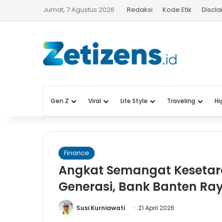
Jumat, 7 Agustus 2026
Redaksi
Kode Etik
Discl
Gen Z
Viral
Life Style
Traveling
Hi
Finance
Angkat Semangat Kesetara
Generasi, Bank Banten Ray
Susi Kurniawati
21 April 2026