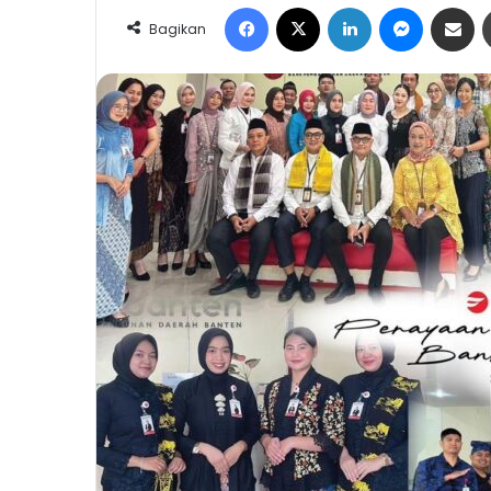
Facebook
X
LinkedIn
Messeng
Share 
Bagikan