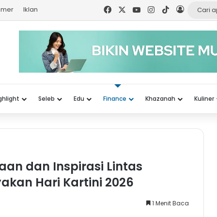
Facebook
X
YouTube
Instagram
TikTok
Log In
aimer
Iklan
ghlight
Seleb
Edu
Finance
Khazanah
Kuliner
an dan Inspirasi Lintas
akan Hari Kartini 2026
1 Menit Baca