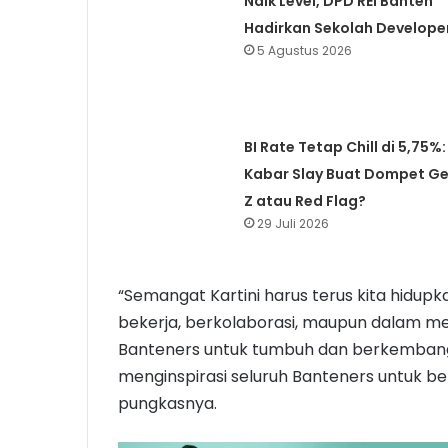
Naik Level, DPD REI Banten
Hadirkan Sekolah Develope
5 Agustus 2026
BI Rate Tetap Chill di 5,75%:
Kabar Slay Buat Dompet G
Z atau Red Flag?
29 Juli 2026
“Semangat Kartini harus terus kita hidupk
bekerja, berkolaborasi, maupun dalam 
Banteners untuk tumbuh dan berkembang. K
menginspirasi seluruh Banteners untuk be
pungkasnya.