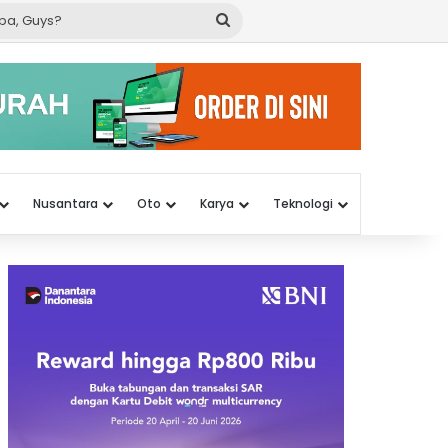
Cari
apa,
Guys?
Nusantara
Oto
Karya
Teknologi