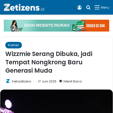
Log In
Cari apa, 
Menu
Kuliner
Wizzmie Serang Dibuka, jadi
Tempat Nongkrong Baru
Generasi Muda
hellozetizens
17 Juni 2025
1 Menit Baca