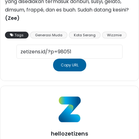
yang disediakan termasuk donburi, susyi, gelato,
dimsum, frappé, dan es buah. Sudah datang kesini?
(Zee)
Tags
Generasi Muda
Kota Serang
Wizzmie
Copy URL
hellozetizens