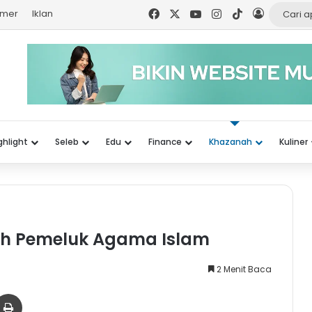
Facebook
X
YouTube
Instagram
TikTok
Log In
imer
Iklan
ghlight
Seleb
Edu
Finance
Khazanah
Kuliner
Syah Pemeluk Agama Islam
2 Menit Baca
er
via Email
Print