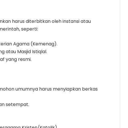
lainkan harus diterbitkan oleh instansi atau
rintah, seperti:
terian Agama (Kemenag).
 atau Masjid Istiqlal.
f yang resmi.
pemohon umumnya harus menyiapkan berkas
han setempat.
beragama Kristen/Katolik).