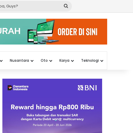
Cari
apa,
Guys?
Nusantara
Oto
Karya
Teknologi