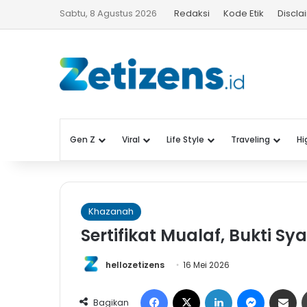
Sabtu, 8 Agustus 2026
Redaksi
Kode Etik
Discla
Gen Z
Viral
Life Style
Traveling
Hi
Khazanah
Sertifikat Mualaf, Bukti 
hellozetizens
16 Mei 2026
Facebook
X
LinkedIn
Messeng
Share 
Bagikan