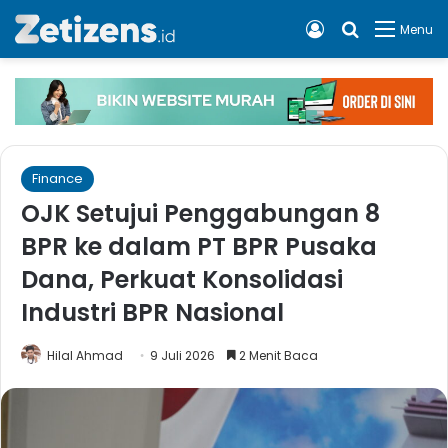
Log In
Cari apa, 
Menu
Finance
OJK Setujui Penggabungan 8
BPR ke dalam PT BPR Pusaka
Dana, Perkuat Konsolidasi
Industri BPR Nasional
Hilal Ahmad
9 Juli 2026
2 Menit Baca