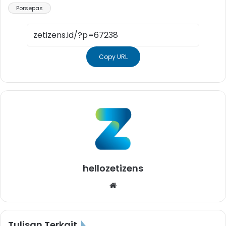
Porsepas
Copy URL
hellozetizens
Website
Tulisan Terkait