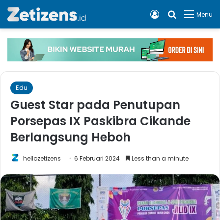
Log In
Cari apa, 
Menu
Edu
Guest Star pada Penutupan
Porsepas IX Paskibra Cikande
Berlangsung Heboh
hellozetizens
6 Februari 2024
Less than a minute