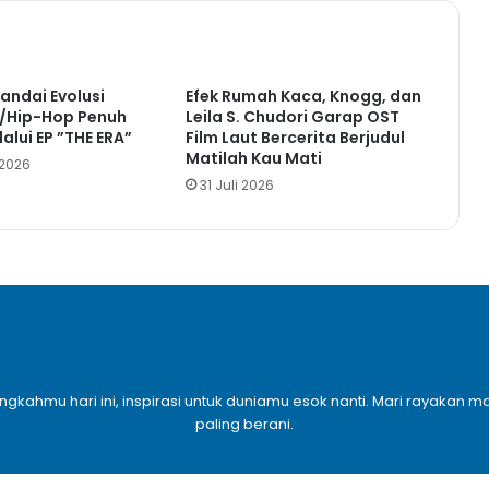
andai Evolusi
Efek Rumah Kaca, Knogg, dan
k/Hip-Hop Penuh
Leila S. Chudori Garap OST
lalui EP ”THE ERA”
Film Laut Bercerita Berjudul
Matilah Kau Mati
 2026
31 Juli 2026
angkahmu hari ini, inspirasi untuk duniamu esok nanti. Mari rayaka
paling berani.