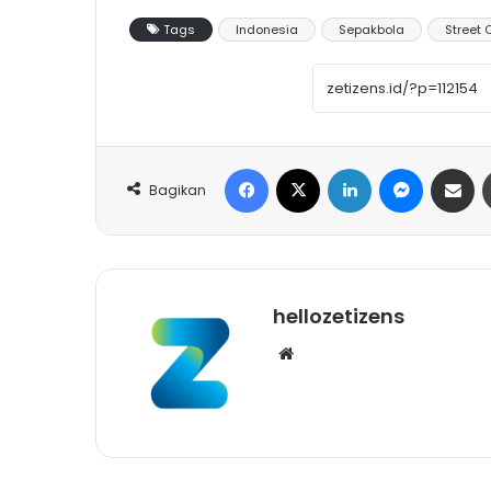
Tags
Indonesia
Sepakbola
Street 
Facebook
X
LinkedIn
Messeng
Share 
Bagikan
hellozetizens
Website