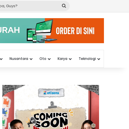
Cari
apa,
Guys?
Nusantara
Oto
Karya
Teknologi