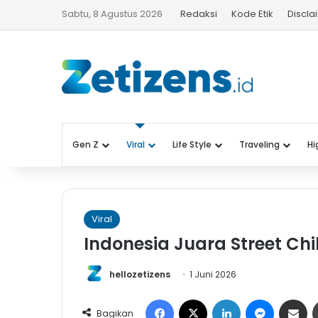
Sabtu, 8 Agustus 2026
Redaksi
Kode Etik
Discla
Gen Z
Viral
Life Style
Traveling
Hi
Viral
Indonesia Juara Street Ch
hellozetizens
1 Juni 2026
Facebook
X
LinkedIn
Messeng
Share 
Bagikan