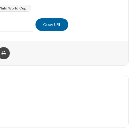
Child World Cup
Copy URL
er
via Email
Print