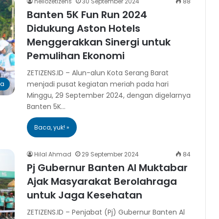
hellozetizens
30 September 2024
88
Banten 5K Fun Run 2024
Didukung Aston Hotels
Menggerakkan Sinergi untuk
Pemulihan Ekonomi
ZETIZENS.ID – Alun-alun Kota Serang Barat
menjadi pusat kegiatan meriah pada hari
ra
Minggu, 29 September 2024, dengan digelarnya
Banten 5K…
Baca, yuk! »
Hilal Ahmad
29 September 2024
84
Pj Gubernur Banten Al Muktabar
Ajak Masyarakat Berolahraga
untuk Jaga Kesehatan
ZETIZENS.ID – Penjabat (Pj) Gubernur Banten Al