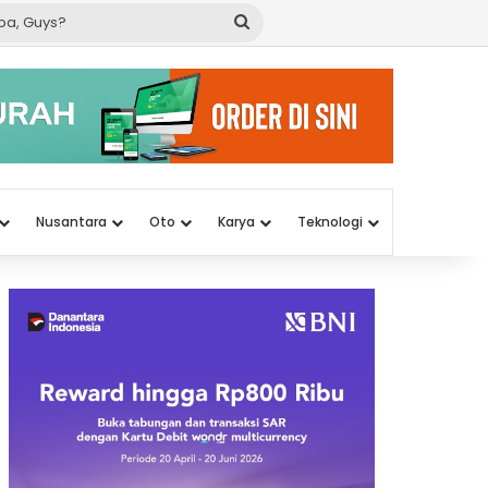
Cari
apa,
Guys?
Nusantara
Oto
Karya
Teknologi