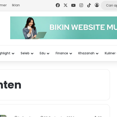
Facebook
X
YouTube
Instagram
TikTok
Log In
imer
Iklan
ghlight
Seleb
Edu
Finance
Khazanah
Kuliner
nten