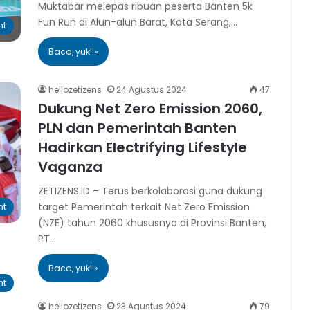
Muktabar melepas ribuan peserta Banten 5k
Fun Run di Alun-alun Barat, Kota Serang,…
ht
Baca, yuk! »
hellozetizens
24 Agustus 2024
47
Dukung Net Zero Emission 2060,
PLN dan Pemerintah Banten
Hadirkan Electrifying Lifestyle
Vaganza
ZETIZENS.ID – Terus berkolaborasi guna dukung
target Pemerintah terkait Net Zero Emission
ht
(NZE) tahun 2060 khususnya di Provinsi Banten,
PT…
Baca, yuk! »
ht
hellozetizens
23 Agustus 2024
79