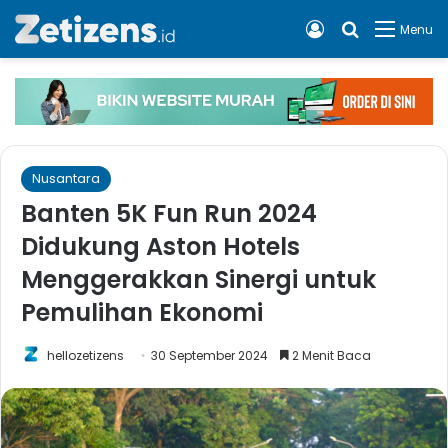
Log In
Cari apa, 
Menu
Nusantara
Banten 5K Fun Run 2024
Didukung Aston Hotels
Menggerakkan Sinergi untuk
Pemulihan Ekonomi
hellozetizens
30 September 2024
2 Menit Baca