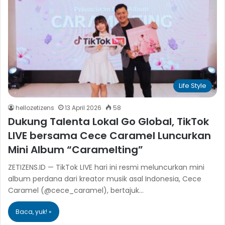
Life Style
hellozetizens
13 April 2026
58
Dukung Talenta Lokal Go Global, TikTok
LIVE bersama Cece Caramel Luncurkan
Mini Album “Caramelting”
ZETIZENS.ID — TikTok LIVE hari ini resmi meluncurkan mini
album perdana dari kreator musik asal Indonesia, Cece
Caramel (@cece_caramel), bertajuk…
Baca, yuk! »