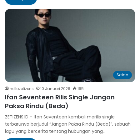
Seleb
hellozetizens
10 Januari 2026
165
Ifan Seventeen Rilis Single Jangan
Paksa Rindu (Beda)
ZETIZENS.ID – Ifan Seventeen kembali merilis single
terbarunya berjudul “Jangan Paksa Rindu (Beda)”, sebuah
lagu yang bercerita tentang hubungan yang…