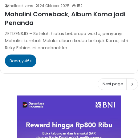
hellozetizens
24 Oktober 2025
152
Mahalini Comeback, Album Koma jadi
Penanda
ZETIZENS.ID – Setelah hiatus beberapa waktu, penyanyi
Mahalini kembali. Melalui album kedua brrtajuk Koma, istri
Rizky Febian ini comeback ke…
Baca, yuk! »
Next page