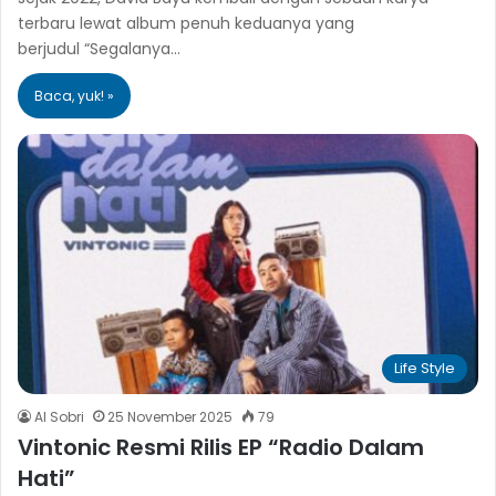
terbaru lewat album penuh keduanya yang
berjudul “Segalanya…
Baca, yuk! »
Life Style
Al Sobri
25 November 2025
79
Vintonic Resmi Rilis EP “Radio Dalam
Hati”