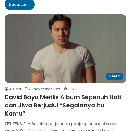
Baca, yuk! »
Seleb
Al Sobri
26 November 2025
106
David Bayu Merilis Album Sepenuh Hati
dan Jiwa Berjudul “Segalanya Itu
Kamu”
ZETIZENS.ID – Setelah perjalanan panjang sebagai solois
sejak 2022, David Bayu kembali dengan sebuah karya