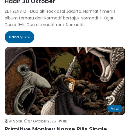
Hadir 30 Oktober
ZETIZENS.ID –Duo alt-rock asal Jakarta, Normatif merilis
album terbaru dari Normatif bertajuk Normatif II: Kejar
Dunia 9-5. Duo alternatif rock Normatif,…
Baca, yuk! »
Viral
Al Sobri
27 Oktober 2025
116
Primitive Monkey Noose Rilis Single