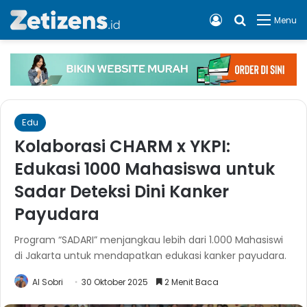
Log In
Cari apa, 
Menu
Edu
Kolaborasi CHARM x YKPI:
Edukasi 1000 Mahasiswa untuk
Sadar Deteksi Dini Kanker
Payudara
Program “SADARI” menjangkau lebih dari 1.000 Mahasiswi
di Jakarta untuk mendapatkan edukasi kanker payudara.
Al Sobri
30 Oktober 2025
2 Menit Baca