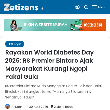
Log In
Cari apa, 
Menu
Life Style
Rayakan World Diabetes Day
2026: RS Premier Bintaro Ajak
Masyarakat Kurangi Ngopi
Pakai Gula
RS Premier Bintaro Rutin Menggelar Health Talk dan Halal
Bihalal, kali ini angkat tema “Manisnya Silaturahmi,
Sehatnya Hidup!”
Al Sobri
30 April 2026
2 Menit Baca