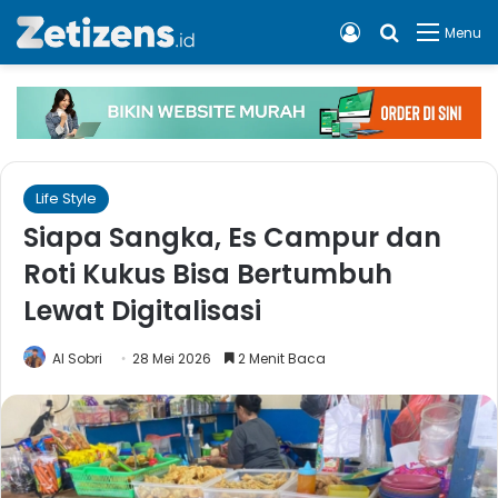
Log In
Cari apa, 
Menu
Life Style
Siapa Sangka, Es Campur dan
Roti Kukus Bisa Bertumbuh
Lewat Digitalisasi
Al Sobri
28 Mei 2026
2 Menit Baca