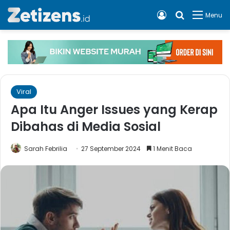
Log In
Cari apa, 
Menu
Viral
Apa Itu Anger Issues yang Kerap
Dibahas di Media Sosial
Sarah Febrilia
27 September 2024
1 Menit Baca