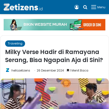
Log In
Cari apa, 
Menu
Traveling
Milky Verse Hadir di Ramayana
Serang, Bisa Ngapain Aja di Sini?
hellozetizens
26 Desember 2024
1 Menit Baca