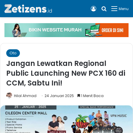
Log In
Cari apa, 
Menu
Oto
Jangan Lewatkan Regional
Public Launching New PCX 160 di
CCM, Sabtu Ini!
Hilal Ahmad
24 Januari 2025
1 Menit Baca