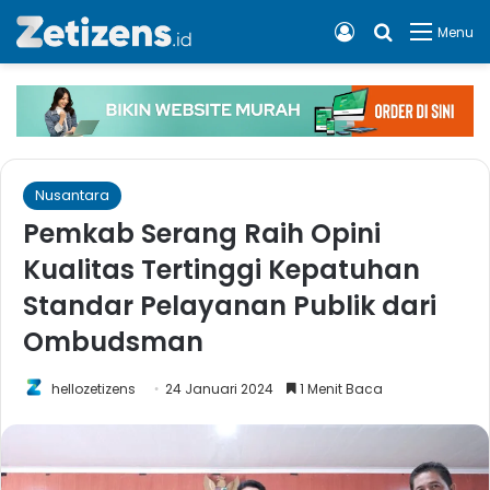
Log In
Cari apa, 
Menu
Nusantara
Pemkab Serang Raih Opini
Kualitas Tertinggi Kepatuhan
Standar Pelayanan Publik dari
Ombudsman
hellozetizens
24 Januari 2024
1 Menit Baca