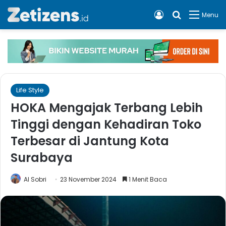
Log In
Cari apa, 
Menu
Life Style
HOKA Mengajak Terbang Lebih
Tinggi dengan Kehadiran Toko
Terbesar di Jantung Kota
Surabaya
Al Sobri
23 November 2024
1 Menit Baca