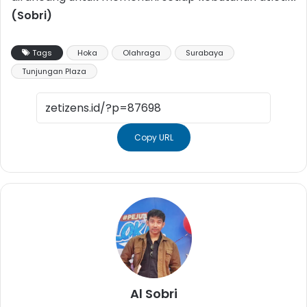
(Sobri)
Tags
Hoka
Olahraga
Surabaya
Tunjungan Plaza
Copy URL
Al Sobri