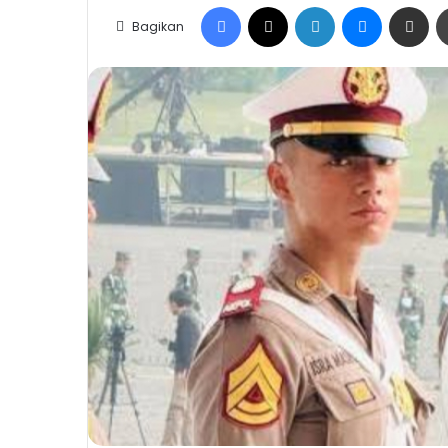
Facebook
X
LinkedIn
Messenge
Share vi
Bagikan