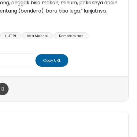
mong, enggak bisa makan, minum, pokoknya doain
entang (bendera), baru bisa lega,” lanjutnya.
HUT RI
Isra Mashel
Kemerdekaan
Copy URL
r
a Email
Print