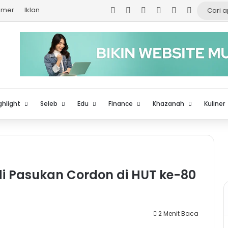
Facebook
X
YouTube
Instagram
TikTok
Log In
aimer
Iklan
ghlight
Seleb
Edu
Finance
Khazanah
Kuliner
Jadi Pasukan Cordon di HUT ke-80
2 Menit Baca