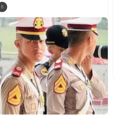
r
a Email
Print