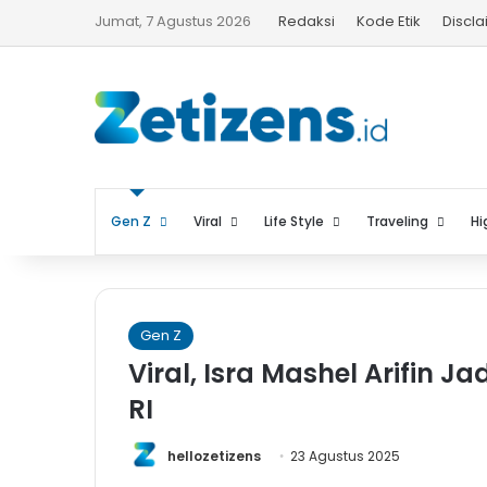
Jumat, 7 Agustus 2026
Redaksi
Kode Etik
Discl
Gen Z
Viral
Life Style
Traveling
Hi
Gen Z
Viral, Isra Mashel Arifin 
RI
hellozetizens
23 Agustus 2025