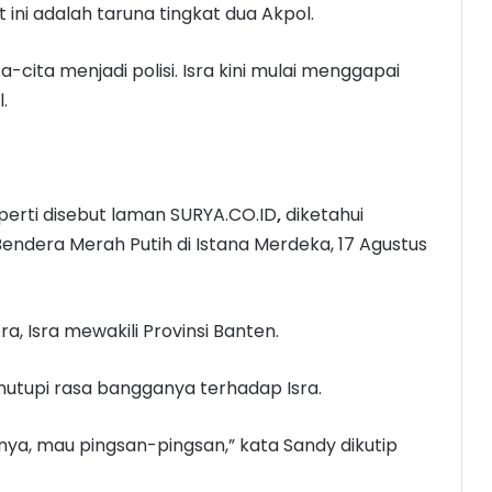
ini adalah taruna tingkat dua Akpol.
cita menjadi polisi. Isra kini mulai menggapai
.
eperti disebut laman SURYA.CO.ID
,
diketahui
ndera Merah Putih di Istana Merdeka, 17 Agustus
 Isra mewakili Provinsi Banten.
nutupi rasa bangganya terhadap Isra.
nya, mau pingsan-pingsan,” kata Sandy dikutip