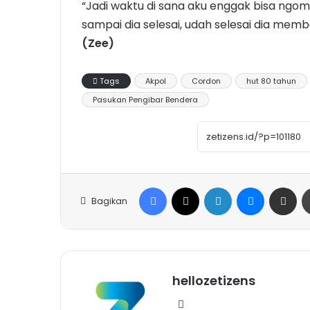
“Jadi waktu di sana aku enggak bisa ngo
sampai dia selesai, udah selesai dia memb
(Zee)
Tags
Akpol
Cordon
hut 80 tahun
Pasukan Pengibar Bendera
Facebook
X
LinkedIn
Messenge
Share vi
Bagikan
hellozetizens
Website