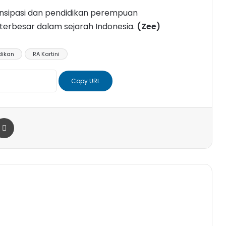
ansipasi dan pendidikan perempuan
 terbesar dalam sejarah Indonesia.
(Zee)
dikan
RA Kartini
Copy URL
r
a Email
Print