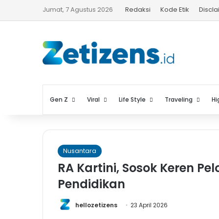
Jumat, 7 Agustus 2026
Redaksi
Kode Etik
Discl
Gen Z
Viral
Life Style
Traveling
Hi
Nusantara
RA Kartini, Sosok Keren P
Pendidikan
hellozetizens
23 April 2026