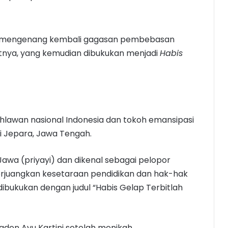
uk mengenang kembali gagasan pembebasan
atnya, yang kemudian dibukukan menjadi
Habis
pahlawan nasional Indonesia dan tokoh emansipasi
di Jepara, Jawa Tengah.
Jawa (priyayi) dan dikenal sebagai pelopor
juangkan kesetaraan pendidikan dan hak-hak
ibukukan dengan judul “Habis Gelap Terbitlah
Raden Ayu Kartini setelah menikah.