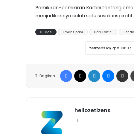
Pemikiran-pemikiran Kartini tentang em
menjadikannya salah satu sosok inspiratif
Tags
Emansipasi
Hari Kartini
Pendi
Facebook
X
LinkedIn
Messenge
Share vi
Bagikan
hellozetizens
Website