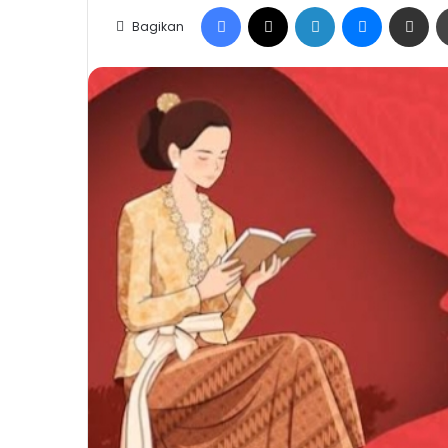
Facebook
X
LinkedIn
Messenge
Share vi
Bagikan