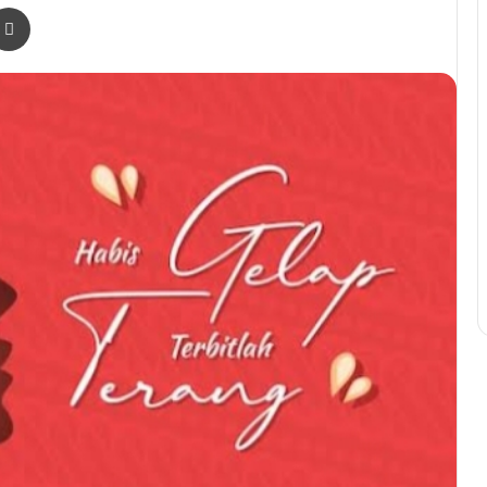
r
a Email
Print