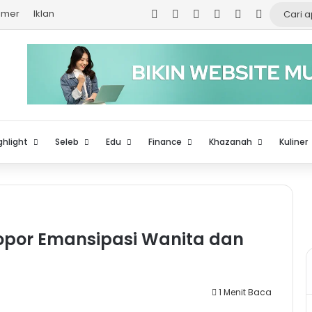
Facebook
X
YouTube
Instagram
TikTok
Log In
aimer
Iklan
ghlight
Seleb
Edu
Finance
Khazanah
Kuliner
elopor Emansipasi Wanita dan
1 Menit Baca