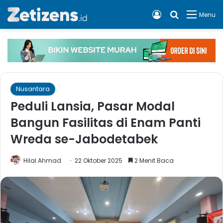
Log In
Cari apa, 
Menu
Nusantara
Peduli Lansia, Pasar Modal
Bangun Fasilitas di Enam Panti
Wreda se-Jabodetabek
Hilal Ahmad
22 Oktober 2025
2 Menit Baca