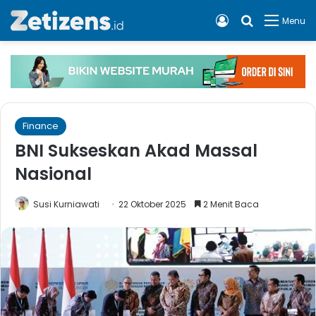
Log In
Cari apa, 
Menu
Finance
BNI Sukseskan Akad Massal
Nasional
Susi Kurniawati
22 Oktober 2025
2 Menit Baca