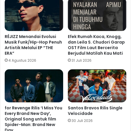
RÉJIZZ Menandai Evolusi
Efek Rumah Kaca, Knogg,
Musik Funk/Hip-Hop Penuh
dan Leila S. Chudori Garap
Artistik Melalui EP ”THE
OST Film Laut Bercerita
ERA”
Berjudul Matilah Kau Mati
4 Agustus 2026
31 Juli 2026
for Revenge Rilis ‘I Miss You
Santos Bravos Rilis Single
Every Brand New Day’,
Velocidade
Original Song untuk film
30 Juli 2026
Spider-Man: Brand New
Day