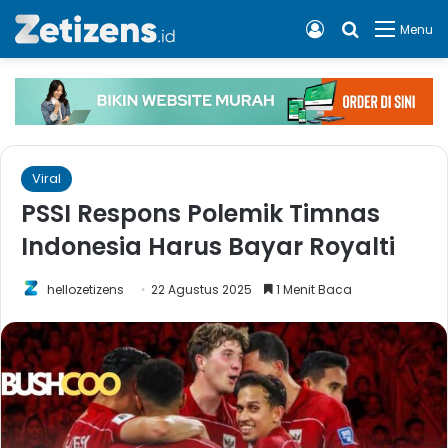
Log In
Cari apa, 
Menu
Viral
PSSI Respons Polemik Timnas
Indonesia Harus Bayar Royalti
hellozetizens
22 Agustus 2025
1 Menit Baca