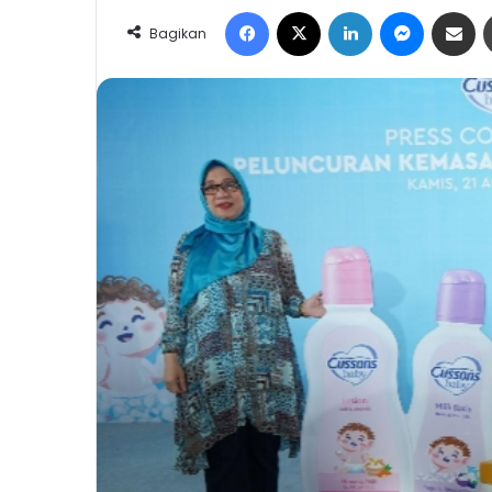
Facebook
X
LinkedIn
Messeng
Share 
Bagikan