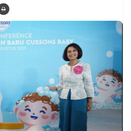
er
via Email
Print