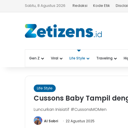
Sabtu, 8 Agustus 2026
Redaksi
Kode Etik
Discla
Gen Z
Viral
Life Style
Traveling
Hi
Life Style
Cussons Baby Tampil den
Luncurkan Inisiatif #CussonsMOMen
Al Sobri
22 Agustus 2025