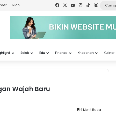
Facebook
X
YouTube
Instagram
TikTok
Log In
imer
Iklan
ghlight
Seleb
Edu
Finance
Khazanah
Kuliner
gan Wajah Baru
4 Menit Baca