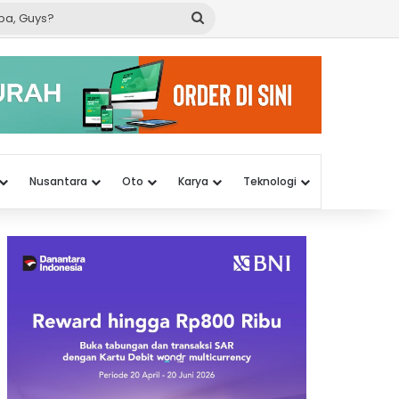
Cari
apa,
Guys?
Nusantara
Oto
Karya
Teknologi