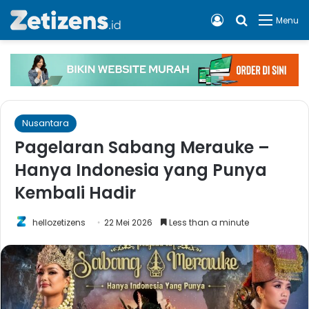
Log In
Cari apa, 
Menu
Nusantara
Pagelaran Sabang Merauke –
Hanya Indonesia yang Punya
Kembali Hadir
hellozetizens
22 Mei 2026
Less than a minute