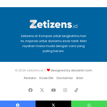
Zetizens.id: Kompas untuk langkahmu hari
ini, inspirasi untuk duniamu esok nanti. Mari
rayakan masa muda dengan cara yang
paling berani.
© 2026 zetizens.id |
designed by dezainin.com
Redaksi
Kode Etik
Disclaimer
Iklan
Facebook
X
YouTube
Instagram
TikTok