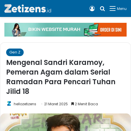
Log In
Cari apa, 
Menu
Gen Z
Mengenal Sandri Karamoy,
Pemeran Agam dalam Serial
Ramadan Para Pencari Tuhan
Jilid 18
hellozetizens
21 Maret 2025
2 Menit Baca