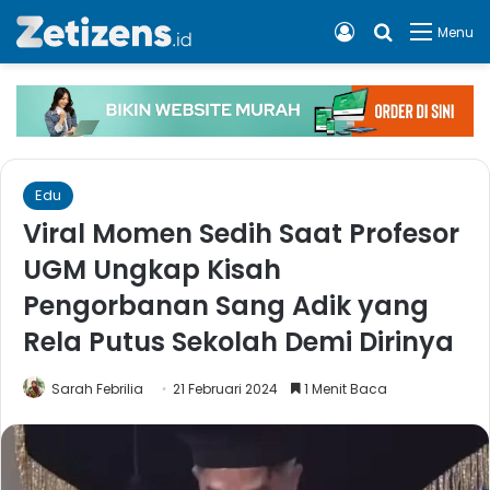
Log In
Cari apa, 
Menu
Edu
Viral Momen Sedih Saat Profesor
UGM Ungkap Kisah
Pengorbanan Sang Adik yang
Rela Putus Sekolah Demi Dirinya
Sarah Febrilia
21 Februari 2024
1 Menit Baca