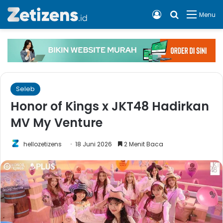
Log In
Cari apa, 
Menu
Seleb
Honor of Kings x JKT48 Hadirkan
MV My Venture
hellozetizens
18 Juni 2026
2 Menit Baca