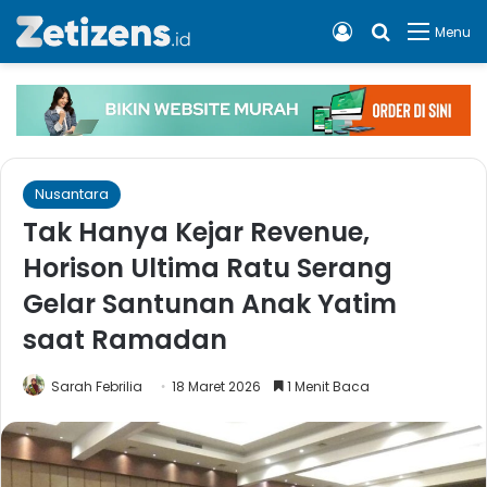
Log In
Cari apa, 
Menu
Nusantara
Tak Hanya Kejar Revenue,
Horison Ultima Ratu Serang
Gelar Santunan Anak Yatim
saat Ramadan
Sarah Febrilia
18 Maret 2026
1 Menit Baca