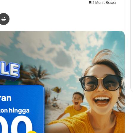
2 Menit Baca
er
via Email
Print