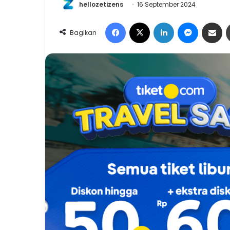
hellozetizens
16 September 2024
Facebook
X
LinkedIn
Messeng
Share 
Bagikan