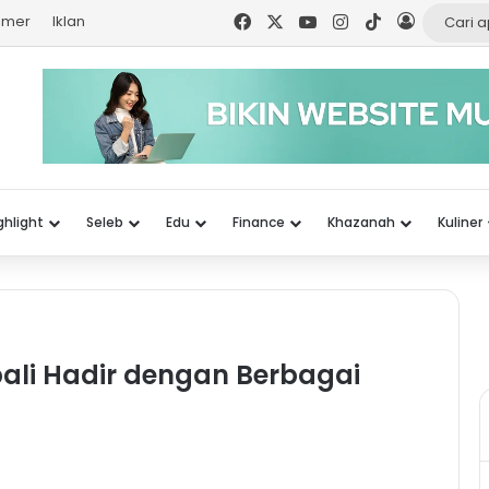
Facebook
X
YouTube
Instagram
TikTok
Log In
aimer
Iklan
ghlight
Seleb
Edu
Finance
Khazanah
Kuliner
bali Hadir dengan Berbagai