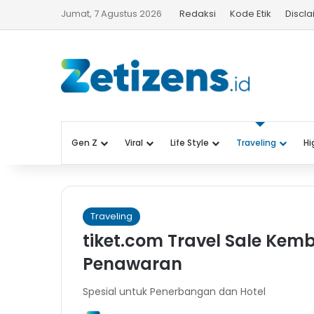
Jumat, 7 Agustus 2026
Redaksi
Kode Etik
Discl
Gen Z
Viral
Life Style
Traveling
Hi
Traveling
tiket.com Travel Sale Kem
Penawaran
Spesial untuk Penerbangan dan Hotel