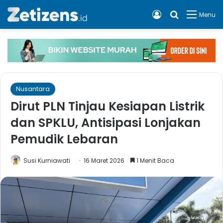
Log In
Cari apa, 
Menu
Nusantara
Dirut PLN Tinjau Kesiapan Listrik
dan SPKLU, Antisipasi Lonjakan
Pemudik Lebaran
Susi Kurniawati
16 Maret 2026
1 Menit Baca