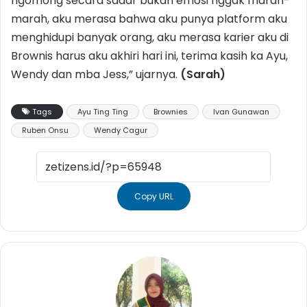
ngomong secara sadar bukan emosi nggak marah-
marah, aku merasa bahwa aku punya platform aku
menghidupi banyak orang, aku merasa karier aku di
Brownis harus aku akhiri hari ini, terima kasih ka Ayu,
Wendy dan mba Jess,” ujarnya.
(Sarah)
Tags
Ayu Ting Ting
Brownies
Ivan Gunawan
Ruben Onsu
Wendy Cagur
Copy URL