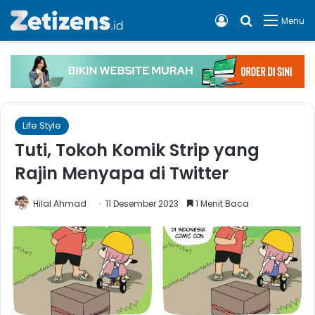
Log In
Cari apa, 
Menu
Life Style
Tuti, Tokoh Komik Strip yang
Rajin Menyapa di Twitter
Hilal Ahmad
11 Desember 2023
1 Menit Baca