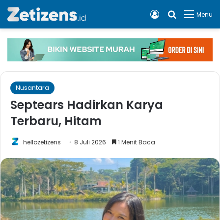
Log In
Cari apa, 
Menu
Nusantara
Septears Hadirkan Karya
Terbaru, Hitam
hellozetizens
8 Juli 2026
1 Menit Baca