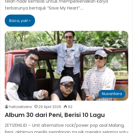
telah hadir kembali untuk memperkenalkan karya
terbarunya bertajuk “Save My Heart”.…
Baca, yuk! »
Nusantara
hellozetizens
29 April 2026
62
Album 30 dari Peni, Berisi 10 Lagu
ZETIZENS.ID – Unit alternative rock/power pop asal Malang,
Peni, akhirnya merilis perjalanan musik mereka selama satu