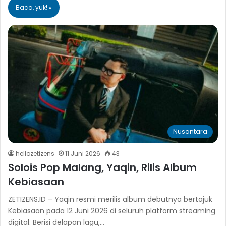
Baca, yuk! »
Nusantara
hellozetizens
11 Juni 2026
43
Solois Pop Malang, Yaqin, Rilis Album
Kebiasaan
ZETIZENS.ID – Yaqin resmi merilis album debutnya bertajuk
Kebiasaan pada 12 Juni 2026 di seluruh platform streaming
digital. Berisi delapan lagu,…