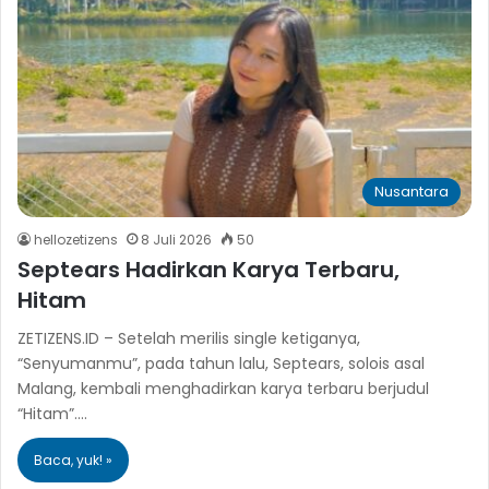
Nusantara
hellozetizens
8 Juli 2026
50
Septears Hadirkan Karya Terbaru,
Hitam
ZETIZENS.ID – Setelah merilis single ketiganya,
“Senyumanmu”, pada tahun lalu, Septears, solois asal
Malang, kembali menghadirkan karya terbaru berjudul
“Hitam”.…
Baca, yuk! »