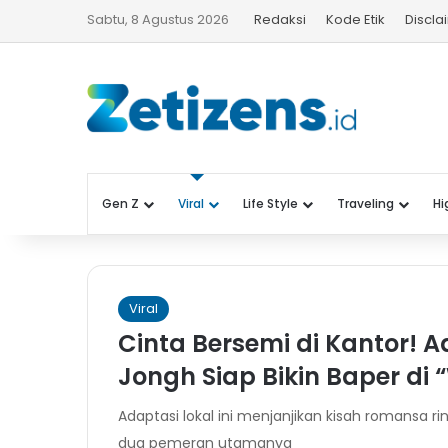
Sabtu, 8 Agustus 2026
Redaksi
Kode Etik
Discla
Gen Z
Viral
Life Style
Traveling
Hi
Viral
Cinta Bersemi di Kantor! 
Jongh Siap Bikin Baper di 
Adaptasi lokal ini menjanjikan kisah romansa 
dua pemeran utamanya