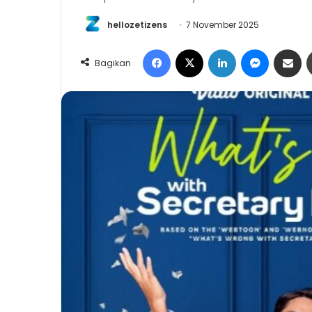
hellozetizens
7 November 2025
Facebook
X
LinkedIn
Messeng
Share 
Bagikan