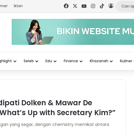
Facebook
X
YouTube
Instagram
TikTok
Log In
imer
Iklan
ghlight
Seleb
Edu
Finance
Khazanah
Kuliner
Adipati Dolken & Mawar De
“What’s Up with Secretary Kim?”
ringan yang segar, dengan chemistry memikat antara