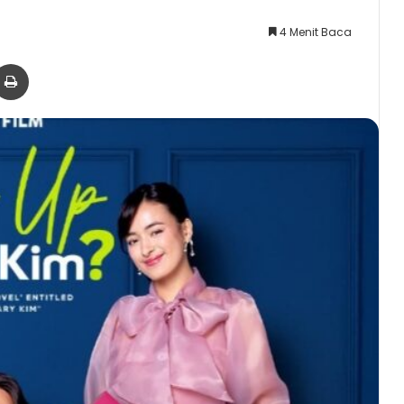
4 Menit Baca
er
via Email
Print