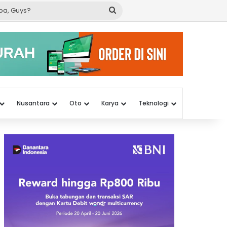
Cari
apa,
Guys?
Nusantara
Oto
Karya
Teknologi