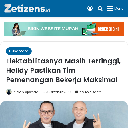
Log In
Cari apa, 
Menu
Nusantara
Elektabilitasnya Masih Tertinggi,
Helldy Pastikan Tim
Pemenangan Bekerja Maksimal
Aidan Ajwaad
4 Oktober 2024
2 Menit Baca