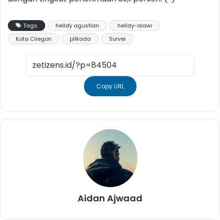
Tags
helldy agustian
helldy-alawi
Kota Cilegon
pilkada
Survei
Copy URL
Aidan Ajwaad